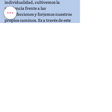
individualidad, cultivemos la 
resiliencia frente a las 
imperfecciones y forjemos nuestros 
propios caminos. Es a través de este 
enfoque auténtico que encontramos 
la verdadera esencia de nuestra 
humanidad y creamos una vida llena 
de felicidad genuina y éxito 
significativo.
Así que, compañeros de viaje, 
adentrémonos con valentía en lo 
desconocido, abrazando lo 
imperfecto y tejiendo nuestras 
propias narrativas de felicidad y 
éxito. Juntos, demos forma a un 
mundo que celebre la 
individualidad, fomente la conexión 
e inspire a los demás a emprender 