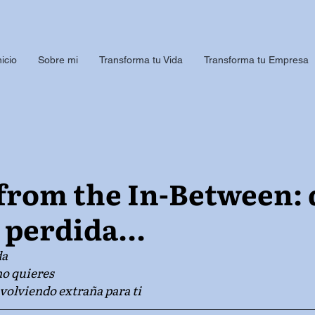
nicio
Sobre mi
Transforma tu Vida
Transforma tu Empresa
 from the In-Between: 
 perdida...
da
no quieres
volviendo extraña para ti