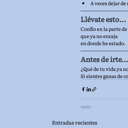
A veces dejar de
Llévate esto...
Confío en la parte de
que ya no encaja 
en donde he estado.
Antes de irte…
¿Qué de tu vida ya no
Si sientes ganas de 
Entradas recientes