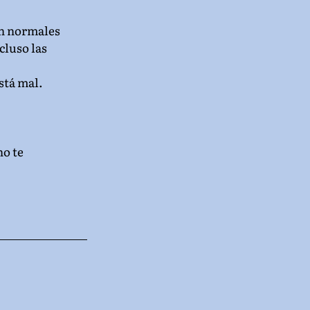
an normales 
luso las 
stá mal.
o te 