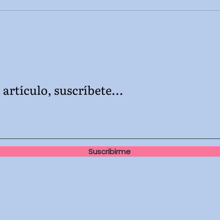
me, I end up feeling quite
itsel
unsure, as my confidence starts
truly
to flee. I forget that I'm
ask y
evolving, that motherhood is
Duran
learned, not known, expectin
norma
artículo, suscríbete...
Suscribirme