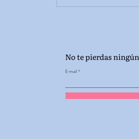
forma en que lo llevas contigo.
For years I searched for reasons
why, beneath each wound,
beneath each sky. Believing if I
solved the pain, my h
No te pierdas ningún 
E-mail